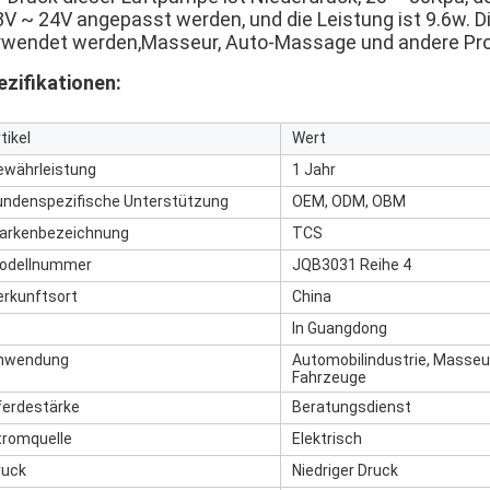
 3V ~ 24V angepasst werden, und die Leistung ist 9.6w. 
rwendet werden,Masseur, Auto-Massage und andere Pro
ezifikationen:
tikel
Wert
ewährleistung
1 Jahr
undenspezifische Unterstützung
OEM, ODM, OBM
arkenbezeichnung
TCS
odellnummer
JQB3031 Reihe 4
erkunftsort
China
In Guangdong
nwendung
Automobilindustrie, Masseu
Fahrzeuge
ferdestärke
Beratungsdienst
tromquelle
Elektrisch
ruck
Niedriger Druck