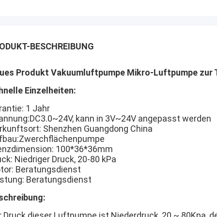
ODUKT-BESCHREIBUNG
ues Produkt Vakuumluftpumpe Mikro-Luftpumpe zur T
hnelle Einzelheiten:
antie: 1 Jahr
annung:
DC3.0~24V, kann in 3V~24V angepasst werden
rkunftsort: Shenzhen Guangdong China
fbau:
Zwerchflächenpumpe
enzdimension: 100
*36*36mm
ck: Niedriger Druck, 20-80 kPa
tor: Beratungsdienst
istung: Beratungsdienst
schreibung:
r Druck dieser Luftpumpe ist Niederdruck, 20 ~ 80Kpa, 