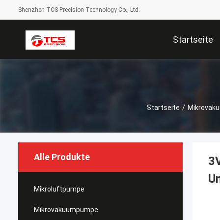
Shenzhen TCS Precision Technology Co., Ltd.
Startseite
Startseite
/
Mikrovak
Alle Produkte
3V
Un
Mikroluftpumpe
Mikrovakuumpumpe