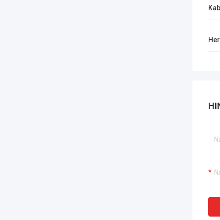
Kab
Her
HI