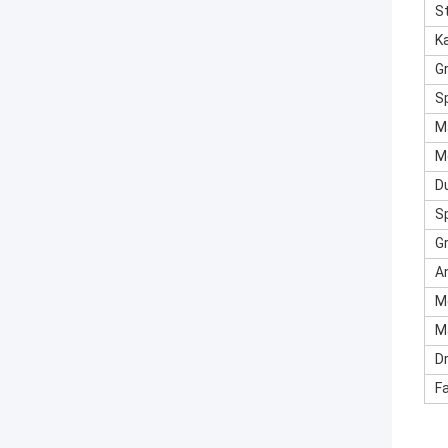
S
K
G
S
M
M
D
S
G
A
M
M
D
F