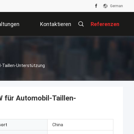
German
altungen
Kontaktieren
Referenzen
Sie Uns
-Taillen-Unterstützung
für Automobil-Taillen-
sort
China