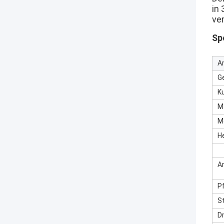
in
ve
Sp
Ar
G
K
M
M
H
A
P
S
D