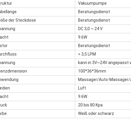
truktur
Vakuumpumpe
abellänge
Beratungsdienst
röße der Steckdose
Beratungsdienst
pannung
DC 3,0 ~ 24 V
acht
9.6W
otor
Beratungsdienst
urchfluss
> 3,5 LPM
pannung
kann in 3V~24V angepasst 
renzdimension
100*36*36mm
nwendung
Massager/Auto-Massager/A
edien
Luft
acht
9.6W
ruck
20 bis 80 Kpa
arbe
Weiß oder schwarz