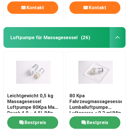
Kontakt
Kontakt
Luftpumpe für Massagesessel
(26)
Leichtgewicht 0,5 kg
80 Kpa
Massagesessel
Fahrzeugmassagesessel
Luftpumpe 80Kpa Max
Lumballuftpumpe
Druck 4,0 ~ 6,5L/Min
Luftsperre < 0,2 ml/Min
Bestpreis
Bestpreis