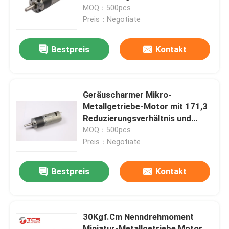
und mit ≤ 30 A Stallstrom
MOQ：500pcs
Preis：Negotiate
Über uns
Bestpreis
Kontakt
Werksbesichtigung
Qualitätskontrolle
Geräuscharmer Mikro-
Metallgetriebe-Motor mit 171,3
Reduzierungsverhältnis und
Kontakt mit uns
kundenspezifischer
MOQ：500pcs
Unterstützung von OBM
Preis：Negotiate
Neuigkeiten
Bestpreis
Kontakt
Rechtssachen
30Kgf.Cm Nenndrehmoment
Blog
Miniatur-Metallgetriebe Motor