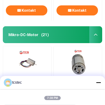
Kontakt
Kontakt
Mikro-DC-Motor
(21)
DC-Motor-6600 U/min
PMDC 390 bürsten
tcstec
elektrischer
Mikromini-Motor 6500
schwanzloser DC-
U/min DC-12V
Miniaturmotor DC-
schwanzloses
7:38 PM
14.4V Mini Micro
besonders angefertigt
Bestpreis
Bestpreis