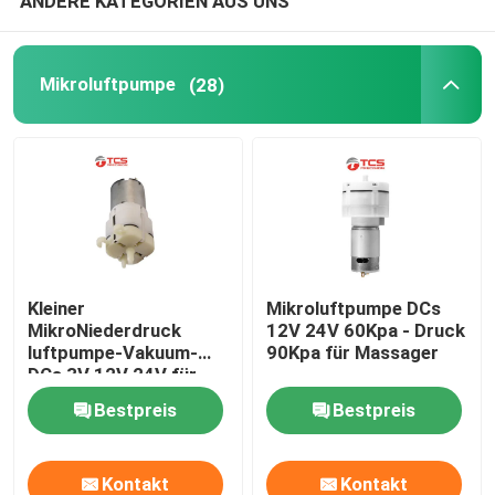
ANDERE KATEGORIEN AUS UNS
Mikroluftpumpe
(28)
Kleiner
Mikroluftpumpe DCs
MikroNiederdruck
12V 24V 60Kpa - Druck
luftpumpe-Vakuum-
90Kpa für Massager
DCs 3V 12V 24V für
Auto Seat
Bestpreis
Bestpreis
Kontakt
Kontakt