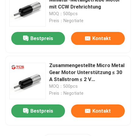
mit CCW Drehrichtung
MOQ：500pcs
Bitte um ein Angebot
Preis：Negotiate
Mikroluftpumpe
Bestpreis
Kontakt
Mikrovakuumpumpe
Zusammengestellte Micro Metal
Gear Motor Unterstützung ≤ 30
Mikroluftventil
A Stallstrom ≤ 2 V
Startspannung
MOQ：500pcs
Luftpumpe für Massagesessel
Preis：Negotiate
Bestpreis
Kontakt
Mikrometal gear-Motor
Mikro-DC-Motor