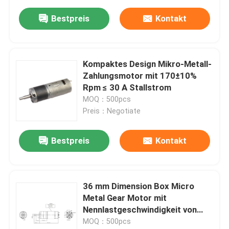
Bestpreis
Kontakt
Kompaktes Design Mikro-Metall-
Zahlungsmotor mit 170±10%
Rpm ≤ 30 A Stallstrom
MOQ：500pcs
Preis：Negotiate
Bestpreis
Kontakt
36 mm Dimension Box Micro
Metal Gear Motor mit
Nennlastgeschwindigkeit von
140±10% U/min
MOQ：500pcs