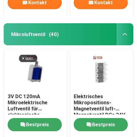
Kontakt
Kontakt
Mikroluftventil
(40)
3V DC 120mA
Elektrisches
Mikroelektrische
Mikropositions-
Luftventil für
Magnetventil luft-
elektronische
Magnetventil DCs 24V
Blutdruckmessgeräte
3 Weisen-2
Bestpreis
Bestpreis