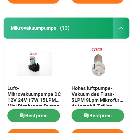
Mikrovakuumpumpe
(13)
Luft-
Hohes luftpumpe-
Mikrovakuumpumpe DC
Vakuum des Fluss-
12V 24V 17W 15LPM
5LPM 9Lpm Mikrofür
Mini Diaphragm Pumps
Automobil-Taillen-
Unterstützung
Bestpreis
Bestpreis