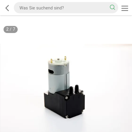
2
/
7