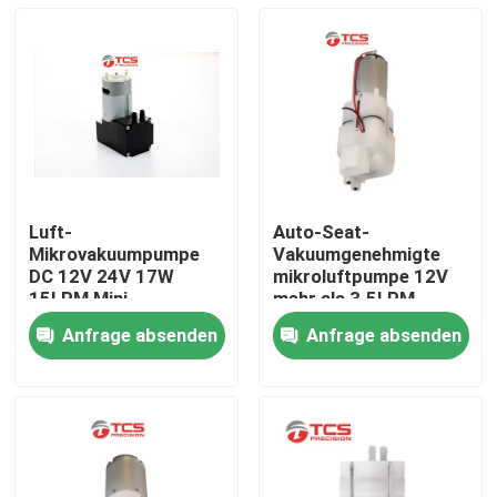
Luft-
Auto-Seat-
Mikrovakuumpumpe
Vakuumgenehmigte
DC 12V 24V 17W
mikroluftpumpe 12V
15LPM Mini
mehr als 3.5LPM
Diaphragm Pumps
ISO9001
Anfrage absenden
Anfrage absenden
Zu Hause
Produkte
VR-Show