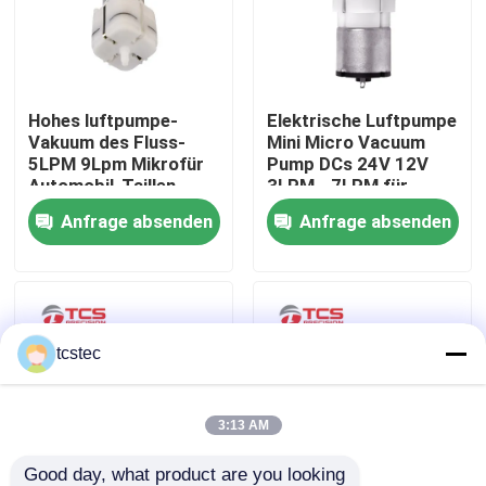
Über uns
Hohes luftpumpe-
Elektrische Luftpumpe
Werksbesichtigung
Vakuum des Fluss-
Mini Micro Vacuum
5LPM 9Lpm Mikrofür
Pump DCs 24V 12V
Automobil-Taillen-
3LPM - 7LPM für
Qualitätskontrolle
Unterstützung
Massager
Anfrage absenden
Anfrage absenden
Kontakt mit uns
Neuigkeiten
tcstec
Rechtssachen
3:13 AM
Blog
Good day, what product are you looking 