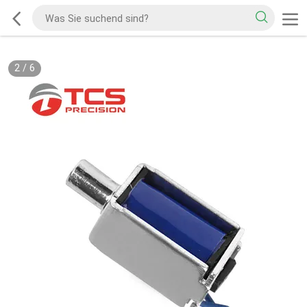
2
/
6