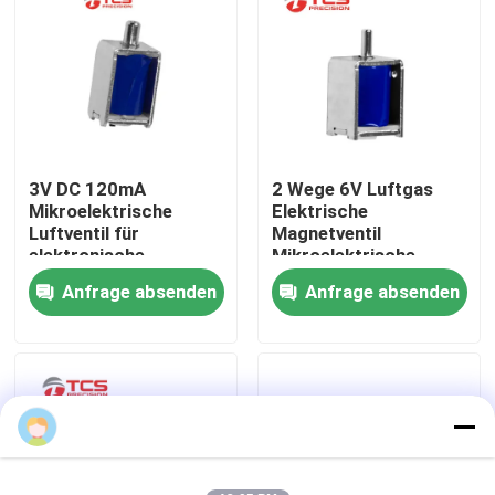
Über uns
Werksbesichtigung
3V DC 120mA
2 Wege 6V Luftgas
Qualitätskontrolle
Mikroelektrische
Elektrische
Luftventil für
Magnetventil
elektronische
Mikroelektrische
Kontakt mit uns
Blutdruckmessgeräte
Miniatur 60mA
Anfrage absenden
Anfrage absenden
Neuigkeiten
Rechtssachen
Blog