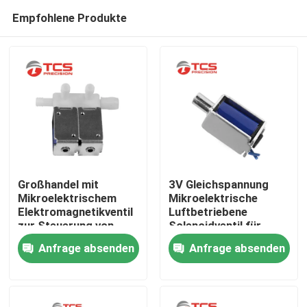
Empfohlene Produkte
Großhandel mit
3V Gleichspannung
Mikroelektrischem
Mikroelektrische
Elektromagnetikventil
Luftbetriebene
Zu Hause
zur Steuerung von
Solenoidventil für
12V-Luftschaltungen
Sphygmomanometer
Anfrage absenden
Anfrage absenden
Produkte
VR-Show