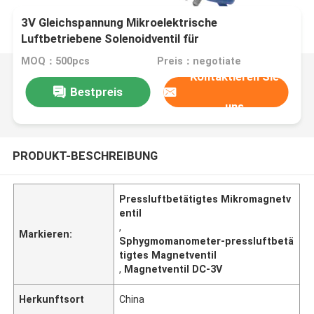
3V Gleichspannung Mikroelektrische
Luftbetriebene Solenoidventil für
Sphygmomanometer
MOQ：500pcs
Preis：negotiate
Kontaktieren Sie
Bestpreis
uns
PRODUKT-BESCHREIBUNG
Pressluftbetätigtes Mikromagnetv
entil
,
Markieren:
Sphygmomanometer-pressluftbetä
tigtes Magnetventil
,
Magnetventil DC-3V
Herkunftsort
China