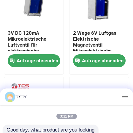
Über uns
3V DC 120mA
2 Wege 6V Luftgas
Werksbesichtigung
Mikroelektrische
Elektrische
Luftventil für
Magnetventil
elektronische
Mikroelektrische
Qualitätskontrolle
Blutdruckmessgeräte
Miniatur 60mA
Anfrage absenden
Anfrage absenden
Kontakt mit uns
Neuigkeiten
tcstec
Rechtssachen
3:11 PM
Blog
Good day, what product are you looking 