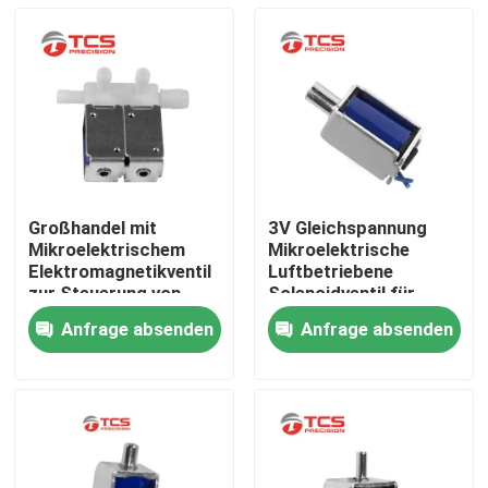
Großhandel mit
3V Gleichspannung
Mikroelektrischem
Mikroelektrische
Elektromagnetikventil
Luftbetriebene
zur Steuerung von
Solenoidventil für
12V-Luftschaltungen
Sphygmomanometer
Anfrage absenden
Anfrage absenden
Zu Hause
Produkte
VR-Show