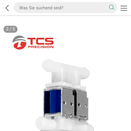
2
/
5