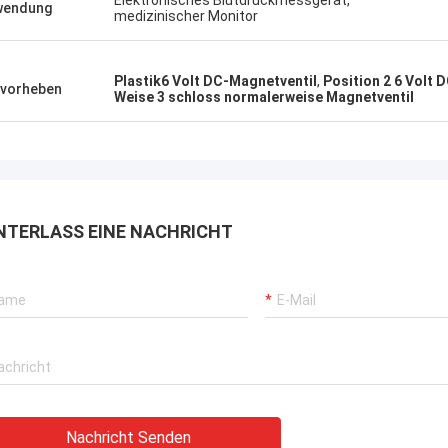
Elektronisches Blutdruckmessgerät,
wendung
medizinischer Monitor
Plastik6 Volt DC-Magnetventil
,
Position 2 6 Volt 
vorheben
Weise 3 schloss normalerweise Magnetventil
NTERLASS EINE NACHRICHT
Nachricht Senden