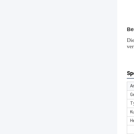
Be
Die
ver
Sp
Ar
G
T
K
H