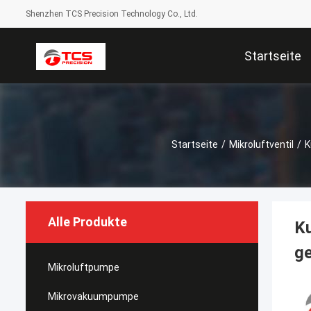
Shenzhen TCS Precision Technology Co., Ltd.
Startseite
Startseite
/
Mikroluftventil
/
K
Alle Produkte
Ku
ge
Mikroluftpumpe
Mikrovakuumpumpe