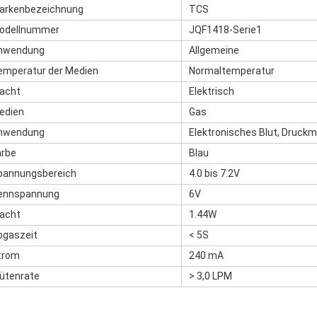
arkenbezeichnung
TCS
odellnummer
JQF1418-Serie1
nwendung
Allgemeine
emperatur der Medien
Normaltemperatur
acht
Elektrisch
edien
Gas
nwendung
Elektronisches Blut, Druck
arbe
Blau
pannungsbereich
4.0 bis 7.2V
ennspannung
6V
acht
1.44W
bgaszeit
< 5S
trom
240 mA
lütenrate
> 3,0 LPM