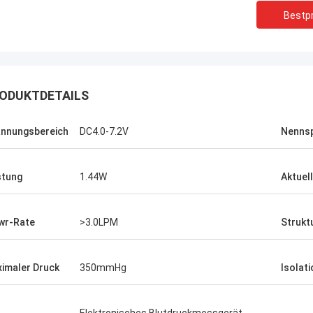
Bestpr
ODUKTDETAILS
nnungsbereich
DC4.0-7.2V
Nenns
stung
1.44W
Aktuell
wr-Rate
>3.0LPM
Strukt
imaler Druck
350mmHg
Isolat