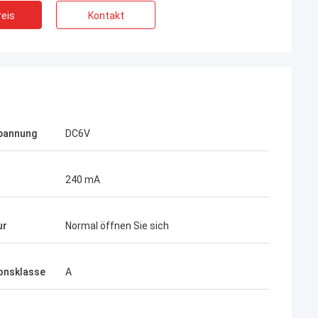
eis
Kontakt
pannung
DC6V
240 mA
ur
Normal öffnen Sie sich
ionsklasse
A