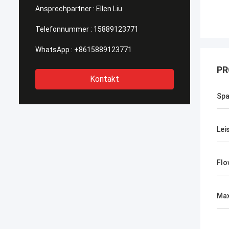
Ansprechpartner :
Ellen Liu
Telefonnummer :
15889123771
WhatsApp :
+8615889123771
PR
Kontakt
Spa
Lei
Flo
Max