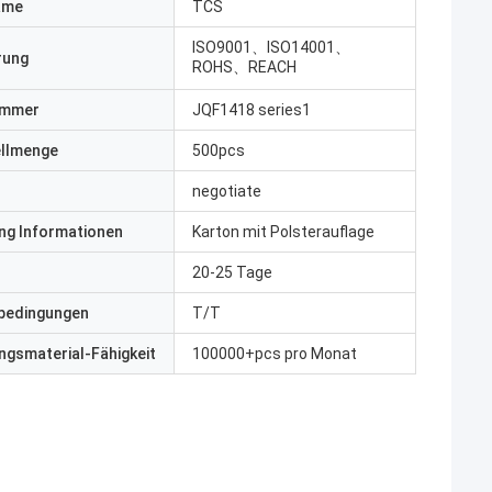
ame
TCS
ISO9001、ISO14001、
erung
ROHS、REACH
ummer
JQF1418 series1
ellmenge
500pcs
negotiate
ng Informationen
Karton mit Polsterauflage
20-25 Tage
bedingungen
T/T
gsmaterial-Fähigkeit
100000+pcs pro Monat