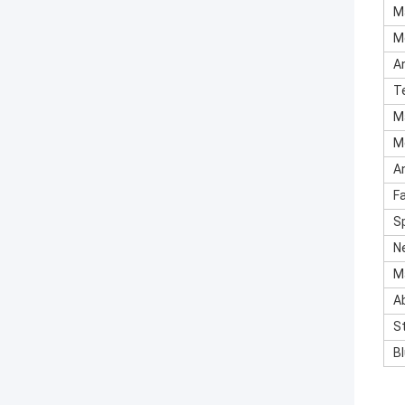
M
M
A
T
M
M
A
F
S
N
M
A
S
B