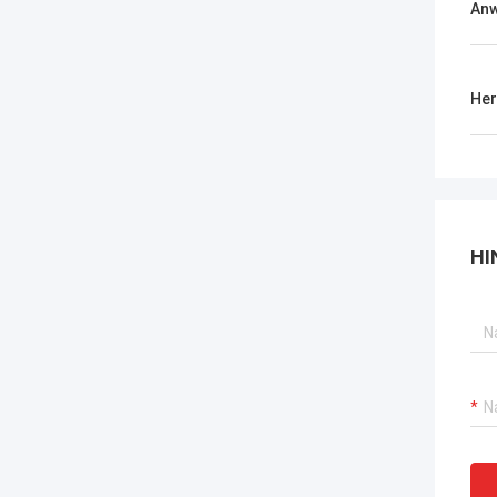
An
Her
HI