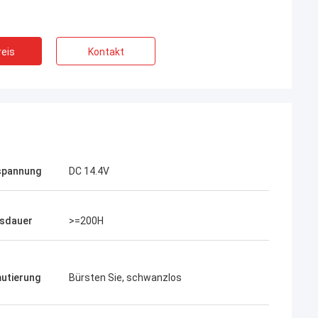
eis
Kontakt
spannung
DC 14.4V
sdauer
>=200H
utierung
Bürsten Sie, schwanzlos