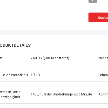
Bestpr
ODUKTDETAILS
rm
≤ 60 DB ((30CM entfernt)
Nenn
uktionsverhältnis
1:71.3
Leben
ertete Lasts-
140 ± 10% der Umdrehungen pro Minute
Komm
chwindigkeit