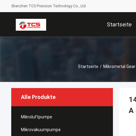
Shenzhen TCS Precision Technology Co., Ltd.
Startseite
Startseite
/
Mikrometal Gear
Alle Produkte
14
A 
Mikroluftpumpe
Mikrovakuumpumpe