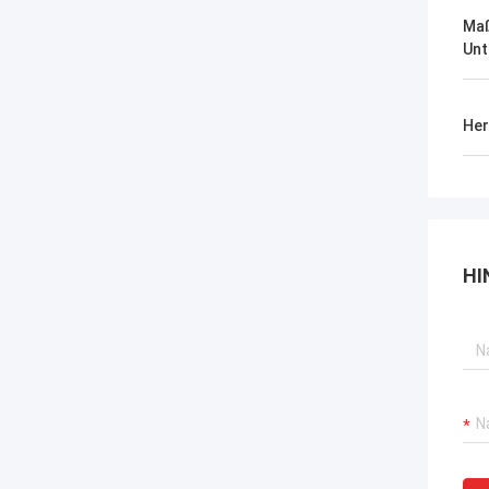
Maß
Unt
Her
HI