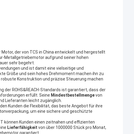
er Motor, der von TCS in China entwickelt und hergestellt
ur-Metallgetriebemotor aufgrund seiner hohen
auer sehr begehrt.
wendungen und ist damit eine vielseitige und
akte Größe und sein hohes Drehmoment machen ihn zu
ine robuste Konstruktion und präzise Steuerung machen
ung der ROHS&REACH-Standards ist garantiert, dass der
forderungen erfüllt. Seine
Mindestbestellmenge
von
d Lieferanten leicht zugänglich.
en Kunden die Flexibilität, das beste Angebot für ihre
rtonverpackung, um eine sichere und geschützte
T können Kunden einen zeitnahen und effizienten
eine
Lieferfähigkeit
von über 1000000 Stück pro Monat,
ebemotor garantiert.