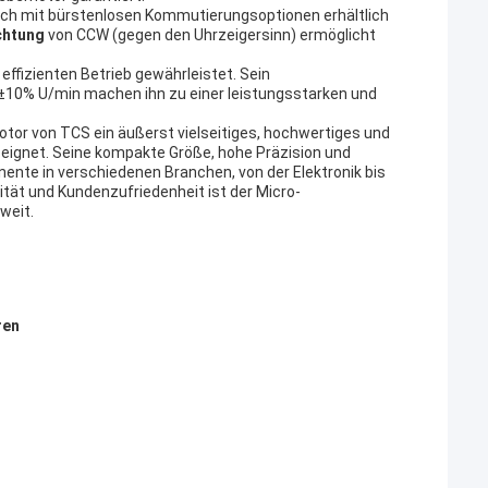
uch mit bürstenlosen Kommutierungsoptionen erhältlich
chtung
von CCW (gegen den Uhrzeigersinn) ermöglicht
 effizienten Betrieb gewährleistet. Sein
±10% U/min machen ihn zu einer leistungsstarken und
or von TCS ein äußerst vielseitiges, hochwertiges und
n eignet. Seine kompakte Größe, hohe Präzision und
ente in verschiedenen Branchen, von der Elektronik bis
ät und Kundenzufriedenheit ist der Micro-
weit.
ren