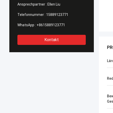
Ansprechpartner :
Ellen Liu
Telefonnummer :
15889123771
WhatsApp :
+8615889123771
Kontakt
PR
Lä
Red
Bew
Ges