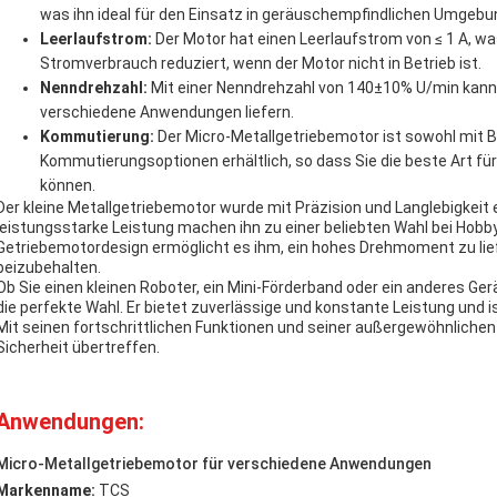
was ihn ideal für den Einsatz in geräuschempfindlichen Umgeb
Leerlaufstrom:
Der Motor hat einen Leerlaufstrom von ≤ 1 A, wa
Stromverbrauch reduziert, wenn der Motor nicht in Betrieb ist.
Nenndrehzahl:
Mit einer Nenndrehzahl von 140±10% U/min kann 
verschiedene Anwendungen liefern.
Kommutierung:
Der Micro-Metallgetriebemotor ist sowohl mit B
Kommutierungsoptionen erhältlich, so dass Sie die beste Art fü
können.
Der kleine Metallgetriebemotor wurde mit Präzision und Langlebigkeit
leistungsstarke Leistung machen ihn zu einer beliebten Wahl bei Hobby
Getriebemotordesign ermöglicht es ihm, ein hohes Drehmoment zu liefe
beizubehalten.
Ob Sie einen kleinen Roboter, ein Mini-Förderband oder ein anderes Ge
die perfekte Wahl. Er bietet zuverlässige und konstante Leistung und is
Mit seinen fortschrittlichen Funktionen und seiner außergewöhnlichen 
Sicherheit übertreffen.
Anwendungen:
Micro-Metallgetriebemotor für verschiedene Anwendungen
Markenname:
TCS