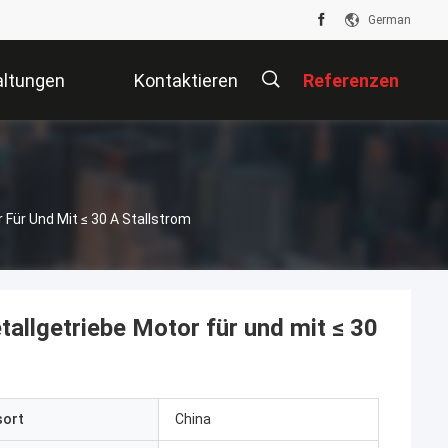
German
altungen
Kontaktieren
Referenzen
Sie Uns
Für Und Mit ≤ 30 A Stallstrom
llgetriebe Motor für und mit ≤ 30
sort
China