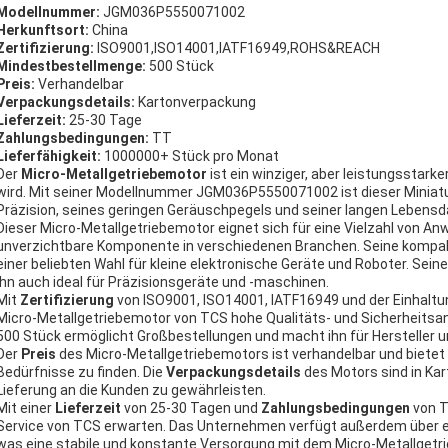
Modellnummer:
JGM036P5550071002
Herkunftsort:
China
Zertifizierung:
ISO9001,ISO14001,IATF16949,ROHS&REACH
Mindestbestellmenge:
500 Stück
Preis:
Verhandelbar
Verpackungsdetails:
Kartonverpackung
Lieferzeit:
25-30 Tage
Zahlungsbedingungen:
TT
Lieferfähigkeit:
1000000+ Stück pro Monat
Der
Micro-Metallgetriebemotor
ist ein winziger, aber leistungsstark
wird. Mit seiner Modellnummer JGM036P5550071002 ist dieser Miniat
Präzision, seines geringen Geräuschpegels und seiner langen Lebensd
Dieser Micro-Metallgetriebemotor eignet sich für eine Vielzahl von An
unverzichtbare Komponente in verschiedenen Branchen. Seine komp
einer beliebten Wahl für kleine elektronische Geräte und Roboter. Se
ihn auch ideal für Präzisionsgeräte und -maschinen.
Mit
Zertifizierung
von ISO9001, ISO14001, IATF16949 und der Einhalt
Micro-Metallgetriebemotor von TCS hohe Qualitäts- und Sicherheitsan
500 Stück ermöglicht Großbestellungen und macht ihn für Hersteller un
Der
Preis
des Micro-Metallgetriebemotors ist verhandelbar und bietet d
Bedürfnisse zu finden. Die
Verpackungsdetails
des Motors sind in Ka
Lieferung an die Kunden zu gewährleisten.
Mit einer
Lieferzeit
von 25-30 Tagen und
Zahlungsbedingungen
von T
Service von TCS erwarten. Das Unternehmen verfügt außerdem über 
was eine stabile und konstante Versorgung mit dem Micro-Metallgetri