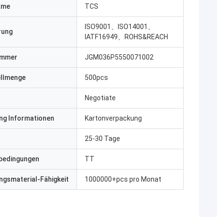
ame
TCS
ISO9001、ISO14001、
erung
IATF16949、ROHS&REACH
ummer
JGM036P5550071002
ellmenge
500pcs
Negotiate
ng Informationen
Kartonverpackung
25-30 Tage
bedingungen
TT
gsmaterial-Fähigkeit
1000000+pcs pro Monat