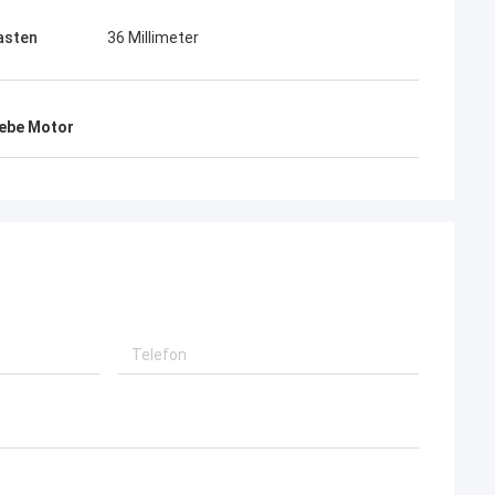
asten
36 Millimeter
iebe Motor