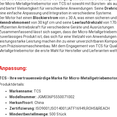
Der Micro-Metallgetriebemotor von TCS ist sowohl mit Bürsten- als a
und bietet Vielseitigkeit für verschiedene Anwendungen. Seine
Drehri
eine einfache Anpassung und Integration in verschiedene Systeme.
Der Motor hat einen
Blockierstrom
von ≤ 30 A, was einen sicheren und
Nenndrehmoment
von 30 kgf.cm und seine
Leerlaufdrehzahl
von 170
effizienten Antriebskraft für verschiedene Geräte und Ausrüstungen.
Zusammenfassend lässt sich sagen, dass der Micro-Metallgetriebemot
zuverlässiges Produkt ist, das sich für eine Vielzahl von Anwendunge
leistungsstarke Leistung machen ihn zu einer unverzichtbaren Kompon
zum Präzisionsmaschinenbau. Mit dem Engagement von TCS für Qualit
Metallgetriebemotor die erste Wahl für Hersteller und Lieferanten welt
Anpassung:
TCS - Ihre vertrauenswürdige Marke für Micro-Metallgetriebemoto
Produktdetails:
Markenname:
TCS
Modellnummer:
JGM036P5550071002
Herkunftsort:
China
Zertifizierung:
ISO9001,ISO14001,IATF16949,ROHS&REACH
Mindestbestellmenge:
500 Stück