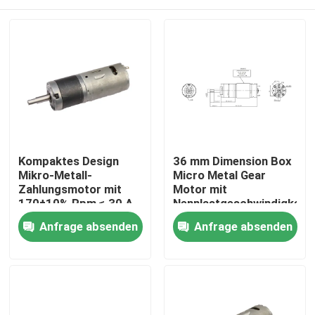
Kompaktes Design
36 mm Dimension Box
Mikro-Metall-
Micro Metal Gear
Zahlungsmotor mit
Motor mit
170±10% Rpm ≤ 30 A
Nennlastgeschwindigkeit
Stallstrom
von 140±10% U/min
Zu Hause
Anfrage absenden
Anfrage absenden
Produkte
VR-Show