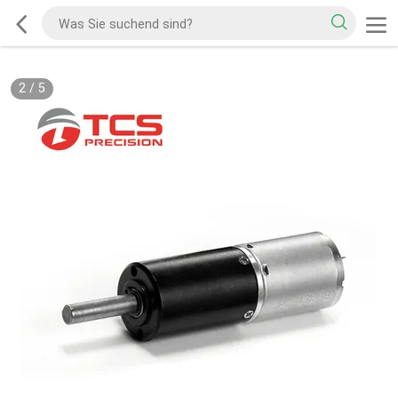
2
/
5