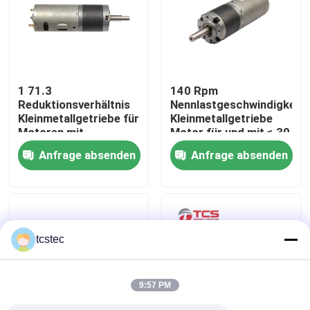
Über uns
Werksbesichtigung
1 71.3
140 Rpm
Reduktionsverhältnis
Nennlastgeschwindigkeit
Kleinmetallgetriebe für
Kleinmetallgetriebe
Qualitätskontrolle
Motoren mit
Motor für und mit ≤ 30
Nennstrom ≤ 6 A
A Stallstrom
Anfrage absenden
Anfrage absenden
Kontakt mit uns
Neuigkeiten
tcstec
Rechtssachen
9:57 PM
Blog