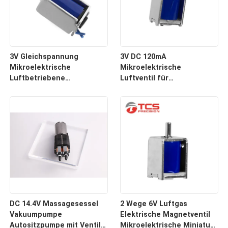
3V Gleichspannung
3V DC 120mA
Mikroelektrische
Mikroelektrische
Luftbetriebene
Luftventil für
Solenoidventil für
elektronische
Sphygmomanometer
Blutdruckmessgeräte
DC 14.4V Massagesessel
2 Wege 6V Luftgas
Vakuumpumpe
Elektrische Magnetventil
Autositzpumpe mit Ventil
Mikroelektrische Miniatur