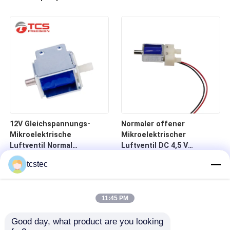
für intelligente Geräte
60mA
12V Gleichspannungs-
Normaler offener
Mikroelektrische
Mikroelektrischer
Luftventil Normal
Luftventil DC 4,5 V
geschlossene Steuerung
Miniatur-Solenoidventile
tcstec
Zweiwege-Solenoidventil
für Sphygmomanometer
240mA
11:45 PM
Good day, what product are you looking 