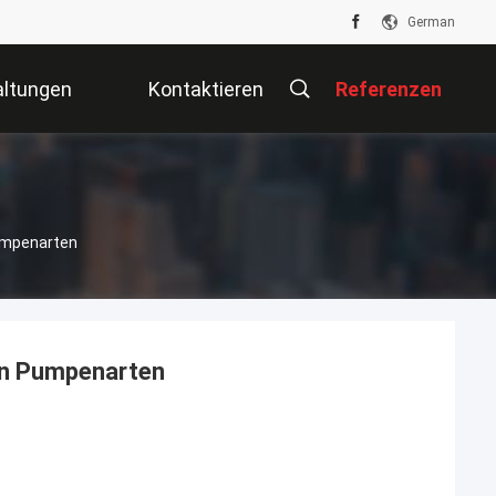
German
altungen
Kontaktieren
Referenzen
Sie Uns
umpenarten
en Pumpenarten