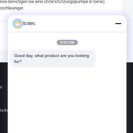
se benötigen sie eine Unterstützungspumpe in Serie).
schleuniger.
tcstec
9:03 AM
Good day, what product are you looking 
for?
Produkte
en
Mikroluftpumpe
Mikrovakuumpumpe
Mikroluftventil
utz-Bestimmungen
Alle Kategorien