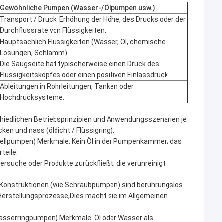
Gewöhnliche Pumpen (Wasser-/Ölpumpen usw.)
Transport / Druck: Erhöhung der Höhe, des Drucks oder der
Durchflussrate von Flüssigkeiten.
Hauptsächlich Flüssigkeiten (Wasser, Öl, chemische
Lösungen, Schlamm).
Die Saugseite hat typischerweise einen Druck des
Flüssigkeitskopfes oder einen positiven Einlassdruck.
Ableitungen in Rohrleitungen, Tanken oder
Hochdrucksysteme.
schiedlichen Betriebsprinzipien und Anwendungsszenarien je
ken und nass (öldicht / Flüssigring).
ellpumpen) Merkmale: Kein Öl in der Pumpenkammer; das
teile:
ersuche oder Produkte zurückfließt, die verunreinigt
e Konstruktionen (wie Schraubpumpen) sind berührungslos
 Herstellungsprozesse,Dies macht sie im Allgemeinen
asserringpumpen) Merkmale: Öl oder Wasser als