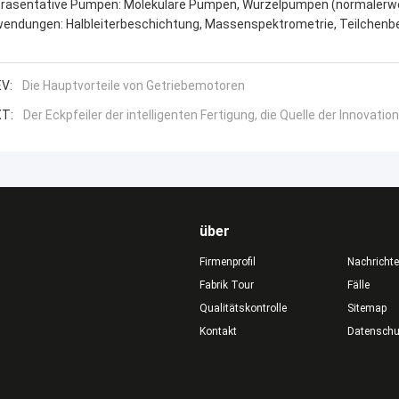
räsentative Pumpen: Molekulare Pumpen, Wurzelpumpen (normalerwei
endungen: Halbleiterbeschichtung, Massenspektrometrie, Teilchenbe
V:
Die Hauptvorteile von Getriebemotoren
T:
Der Eckpfeiler der intelligenten Fertigung, die Quelle der Innovation
über
Firmenprofil
Nachricht
Fabrik Tour
Fälle
Qualitätskontrolle
Sitemap
Kontakt
Datensch