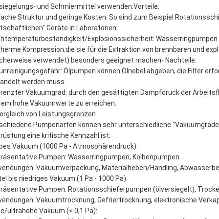
siegelungs- und Schmiermittel verwenden.Vorteile:
fache Struktur und geringe Kosten: So sind zum Beispiel Rotationss
rtschaftlichen" Geräte in Laboratorien.
htemperaturbeständigkeit/Explosionssicherheit: Wasserringpumpen 
therme Kompression.die sie für die Extraktion von brennbaren und ex
icherweise verwendet) besonders geeignet machen- Nachteile:
unreinigungsgefahr: Ölpumpen können Ölnebel abgeben, die Filter er
andelt werden muss.
renzter Vakuumgrad: durch den gesättigten Dampfdruck der Arbeitsflü
rem hohe Vakuumwerte zu erreichen.
Vergleich von Leistungsgrenzen
schiedene Pumpenarten können sehr unterschiedliche "Vakuumgrade" (
rüstung eine kritische Kennzahl ist:
bes Vakuum (1000 Pa - Atmosphärendruck):
räsentative Pumpen: Wasserringpumpen, Kolbenpumpen.
endungen: Vakuumverpackung, Materialheben/Handling, Abwasserbe
tel bis niedriges Vakuum (1 Pa - 1000 Pa):
räsentative Pumpen: Rotationsschieferpumpen (ölversiegelt), Troc
endungen: Vakuumtrocknung, Gefriertrocknung, elektronische Verka
e/ultrahohe Vakuum (< 0,1 Pa):