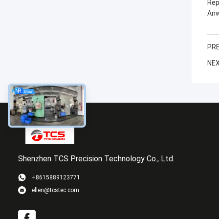
Rep
Anw
PRE
NEX
Shenzhen TCS Precision Technology Co., Ltd.
+8615889123771
ellen@tcstec.com