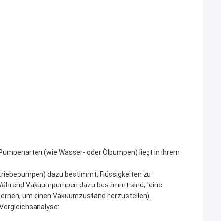
mpenarten (wie Wasser- oder Ölpumpen) liegt in ihrem
triebepumpen) dazu bestimmt, Flüssigkeiten zu
),Während Vakuumpumpen dazu bestimmt sind, "eine
tfernen, um einen Vakuumzustand herzustellen).
e Vergleichsanalyse: