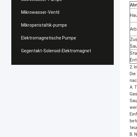
Ab
Mikrowasser-Ventil
Ha
Mikroperistaltik-pumpe
Arb
Elektromagnetische Pumpe
Zus
Sau
Gegentakt-Solenoid-Elektromagnet
Sta
Ent
2. 
Die
nac
A. 
Gas
Sau
wer
Ein
bet
teu
B. 