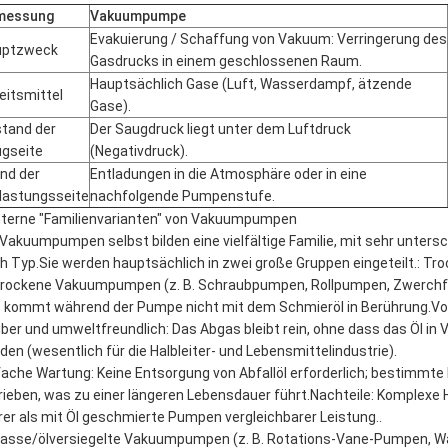
messung
Vakuumpumpe
Evakuierung / Schaffung von Vakuum: Verringerung des
uptzweck
Gasdrucks in einem geschlossenen Raum.
Hauptsächlich Gase (Luft, Wasserdampf, ätzende
eitsmittel
Gase).
tand der
Der Saugdruck liegt unter dem Luftdruck
gseite
(Negativdruck).
nd der
Entladungen in die Atmosphäre oder in eine
lastungsseite
nachfolgende Pumpenstufe.
Interne "Familienvarianten" von Vakuumpumpen
 Vakuumpumpen selbst bilden eine vielfältige Familie, mit sehr unter
h Typ.Sie werden hauptsächlich in zwei große Gruppen eingeteilt.: Troc
Trockene Vakuumpumpen (z. B. Schraubpumpen, Rollpumpen, Zwerchf
 kommt während der Pumpe nicht mit dem Schmieröl in Berührung.Vor
ber und umweltfreundlich: Das Abgas bleibt rein, ohne dass das Öl in V
den (wesentlich für die Halbleiter- und Lebensmittelindustrie).
fache Wartung: Keine Entsorgung von Abfallöl erforderlich; bestimmt
rieben, was zu einer längeren Lebensdauer führt.Nachteile: Komplexe
rer als mit Öl geschmierte Pumpen vergleichbarer Leistung..
Nasse/ölversiegelte Vakuumpumpen (z. B. Rotations-Vane-Pumpen, W