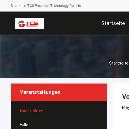
Shenzhen TCS Precision Technology Co., Ltd.
Startseite
Startseite
Veranstaltungen
Vo
May
Nachrichten
Fälle