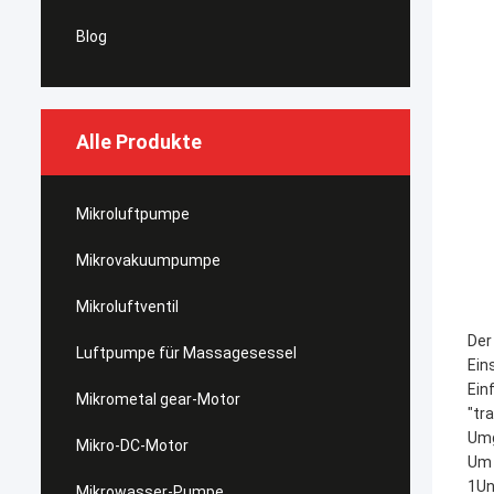
Blog
Alle Produkte
Mikroluftpumpe
Mikrovakuumpumpe
Mikroluftventil
Der
Luftpumpe für Massagesessel
Ein
Ein
Mikrometal gear-Motor
"tr
Umg
Mikro-DC-Motor
Um 
1Un
Mikrowasser-Pumpe