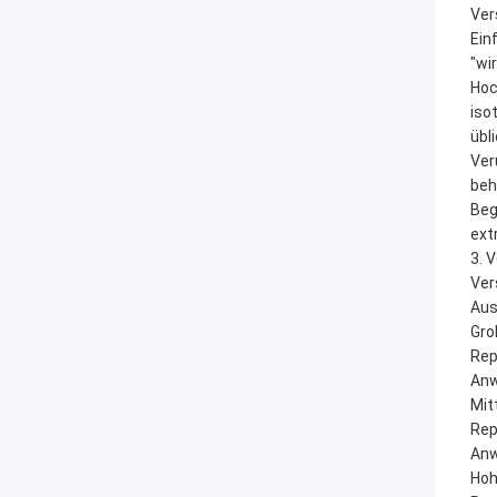
Ver
Ein
"wi
Hoc
iso
übl
Ver
beh
Beg
ext
3. 
Ver
Aus
Gro
Rep
Anw
Mit
Rep
Anw
Hoh