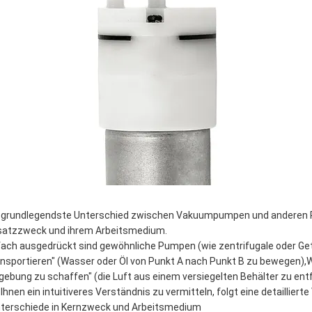
 grundlegendste Unterschied zwischen Vakuumpumpen und anderen Pu
satzzweck und ihrem Arbeitsmedium.
fach ausgedrückt sind gewöhnliche Pumpen (wie zentrifugale oder Ge
ansportieren" (Wasser oder Öl von Punkt A nach Punkt B zu bewegen
ebung zu schaffen" (die Luft aus einem versiegelten Behälter zu en
Ihnen ein intuitiveres Verständnis zu vermitteln, folgt eine detailliert
terschiede in Kernzweck und Arbeitsmedium