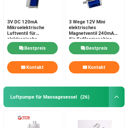
3V DC 120mA
3 Wege 12V Mini
Mikroelektrische
elektrisches
Luftventil für
Magnetventil 240mA
elektronische
für Kaffeemaschine
Blutdruckmessgeräte
Massager
Bestpreis
Bestpreis
Kontakt
Kontakt
Luftpumpe für Massagesessel
(26)