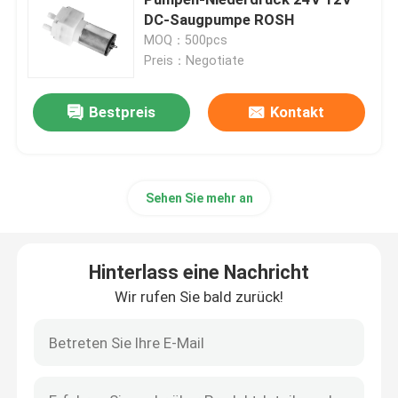
DC-Saugpumpe ROSH
MOQ：500pcs
Bitte um ein Angebot
Preis：Negotiate
Mikroluftpumpe
Bestpreis
Kontakt
Mikrovakuumpumpe
Sehen Sie mehr an
Mikroluftventil
Hinterlass eine Nachricht
Luftpumpe für Massagesessel
Wir rufen Sie bald zurück!
Mikrometal gear-Motor
Mikro-DC-Motor