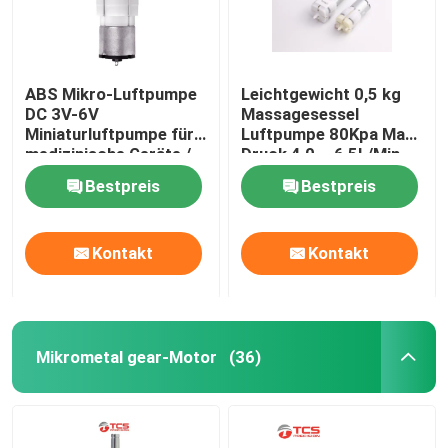
ABS Mikro-Luftpumpe
Leichtgewicht 0,5 kg
DC 3V-6V
Massagesessel
Miniaturluftpumpe für
Luftpumpe 80Kpa Max
medizinische Geräte /
Druck 4,0 ~ 6,5L/Min
Spielzeug
Bestpreis
Bestpreis
Kontakt
Kontakt
Mikrometal gear-Motor
(36)