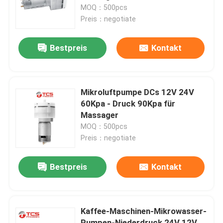
MOQ：500pcs
Preis：negotiate
Über uns
Bestpreis
Kontakt
Werksbesichtigung
Qualitätskontrolle
Mikroluftpumpe DCs 12V 24V
60Kpa - Druck 90Kpa für
Massager
Kontakt mit uns
MOQ：500pcs
Preis：negotiate
Neuigkeiten
Bestpreis
Kontakt
Rechtssachen
Kaffee-Maschinen-Mikrowasser-
Blog
Pumpen-Niederdruck 24V 12V