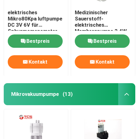
elektrisches
Medizinischer
Mikro80Kpa luftpumpe
Sauerstoff-
DC 3V 6V für
elektrisches
Sphygmomanometer
Membranpumpe 2.4W
MikrodC 12V Mini Air
Bestpreis
Bestpreis
Pump Motor
Kontakt
Kontakt
Mikrovakuumpumpe
(13)