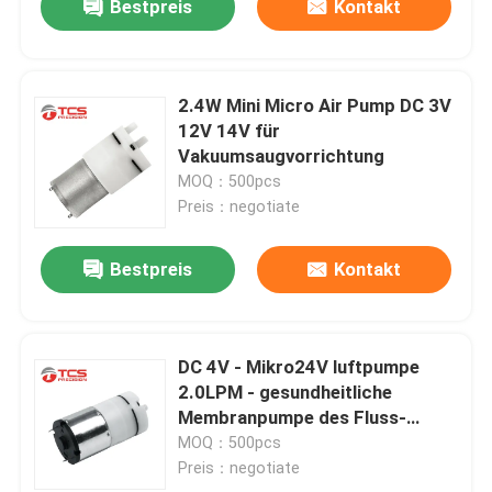
Bestpreis
Kontakt
2.4W Mini Micro Air Pump DC 3V
12V 14V für
Vakuumsaugvorrichtung
MOQ：500pcs
Preis：negotiate
Bestpreis
Kontakt
DC 4V - Mikro24V luftpumpe
2.0LPM - gesundheitliche
Membranpumpe des Fluss-
4.5LPM
MOQ：500pcs
Preis：negotiate