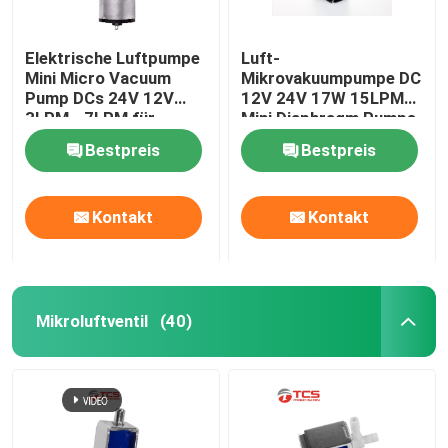
Elektrische Luftpumpe
Luft-
Mini Micro Vacuum
Mikrovakuumpumpe DC
Pump DCs 24V 12V
12V 24V 17W 15LPM
3LPM - 7LPM für
Mini Diaphragm Pumps
Massager
Bestpreis
Bestpreis
Kontakt
Kontakt
Mikroluftventil
(40)