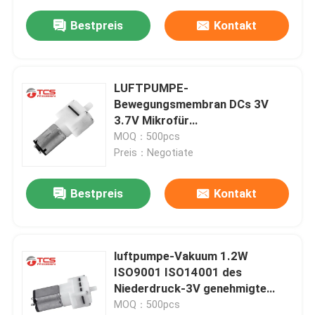
Bestpreis
Kontakt
LUFTPUMPE-
Bewegungsmembran DCs 3V
3.7V Mikrofür
Sphygmomanometer
MOQ：500pcs
Preis：Negotiate
Bestpreis
Kontakt
luftpumpe-Vakuum 1.2W
ISO9001 ISO14001 des
Niederdruck-3V genehmigte
Mikro
MOQ：500pcs