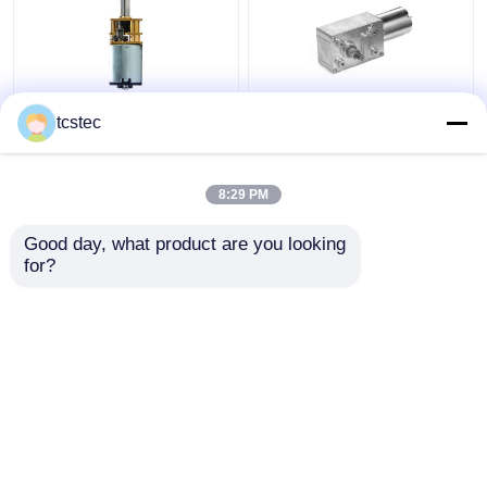
Toy Smart Home Micro
Vertikaler
tcstec
Metal-Gang-Motor-
planetarischer
0.07A DC 12V - 24V
schwanzloser Wurm-
Mini Model
Gang-Motorlangsames
8:29 PM
DC 6V 12V 24V
Bestpreis
Bestpreis
übersetzte
Good day, what product are you looking 
for?
Kontakt
Kontakt
Sehen Sie mehr an
Startseite
Über uns
Kontakt
Desktop Site
Sitemap
Datenschutzrichtlinie