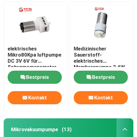
elektrisches
Medizinischer
Mikro80Kpa luftpumpe
Sauerstoff-
DC 3V 6V für
elektrisches
Sphygmomanometer
Membranpumpe 2.4W
MikrodC 12V Mini Air
Bestpreis
Bestpreis
Pump Motor
Zu Hause
Kontakt
Kontakt
Produkte
Mikrovakuumpumpe
(13)
VR-Show