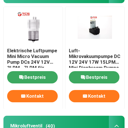
Über uns
Werksbesichtigung
Elektrische Luftpumpe
Luft-
Qualitätskontrolle
Mini Micro Vacuum
Mikrovakuumpumpe DC
Pump DCs 24V 12V
12V 24V 17W 15LPM
3LPM - 7LPM für
Mini Diaphragm Pumps
Kontakt mit uns
Massager
Bestpreis
Bestpreis
Neuigkeiten
Kontakt
Kontakt
Rechtssachen
Blog
Mikroluftventil
(40)