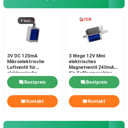
Bitte um ein Angebot
Mikroluftpumpe
Mikrovakuumpumpe
3V DC 120mA
3 Wege 12V Mini
Mikroelektrische
elektrisches
Luftventil für
Magnetventil 240mA
Mikroluftventil
elektronische
für Kaffeemaschine
Blutdruckmessgeräte
Massager
Bestpreis
Bestpreis
Luftpumpe für Massagesessel
Kontakt
Kontakt
Mikrometal gear-Motor
Mikro-DC-Motor