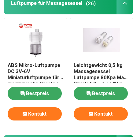
Luftpumpe für Massagesessel
(26)
Mikrowasser-Pumpe
Mikrowasser-Ventil
Mikroperistaltik-pumpe
ABS Mikro-Luftpumpe
Leichtgewicht 0,5 kg
DC 3V-6V
Massagesessel
Elektromagnetische Pumpe
Miniaturluftpumpe für
Luftpumpe 80Kpa Max
medizinische Geräte /
Druck 4,0 ~ 6,5L/Min
Spielzeug
Gegentakt-Solenoid-Elektromagnet
Bestpreis
Bestpreis
Kontakt
Kontakt