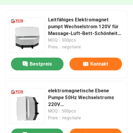
Leitfähiges Elektromagnet
pumpt Wechselstrom 120V für
Massage-Luft-Bett-Schönheits-
Instrument
MOQ：500pcs
Preis：negotiate
Bestpreis
Kontakt
elektromagnetische Ebene
Pumpe 50Hz Wechselstroms
220V
JDB1180001/zylinderförmig
MOQ：500pcs
Preis：negotiate