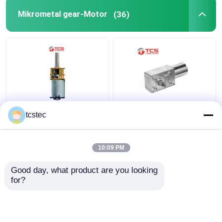
Mikrometal gear-Motor
(36)
Toy Smart Home Micro
Vertikaler
tcstec
Metal-Gang-Motor-
planetarischer
0.07A DC 12V - 24V
schwanzloser Wurm-
Mini Model
Gang-Motorlangsames
10:09 PM
DC 6V 12V 24V
Bestpreis
Bestpreis
übersetzte
Good day, what product are you looking 
for?
Kontakt
Kontakt