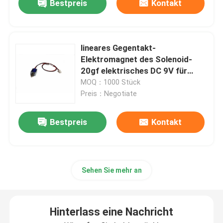
Bestpreis
Kontakt
lineares Gegentakt-
Elektromagnet des Solenoid-
20gf elektrisches DC 9V für
sicheren Verschluss
MOQ：1000 Stück
Preis：Negotiate
Bestpreis
Kontakt
Sehen Sie mehr an
Hinterlass eine Nachricht